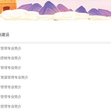
业建设
商管理专业简介
场营销专业简介
店管理专业简介
力资源管理专业简介
游管理专业简介
程管理专业简介
流管理专业简介