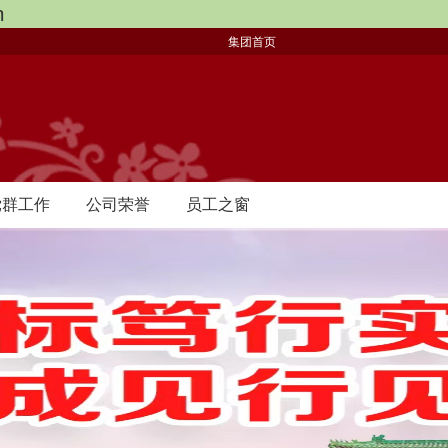
m
集团首页
党群工作
公司荣誉
员工之窗