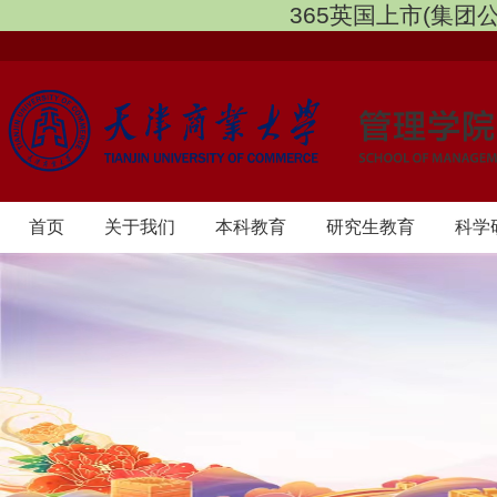
365英国上市(集团公司)
首页
​关于我们
本科教育
研究生教育
科学