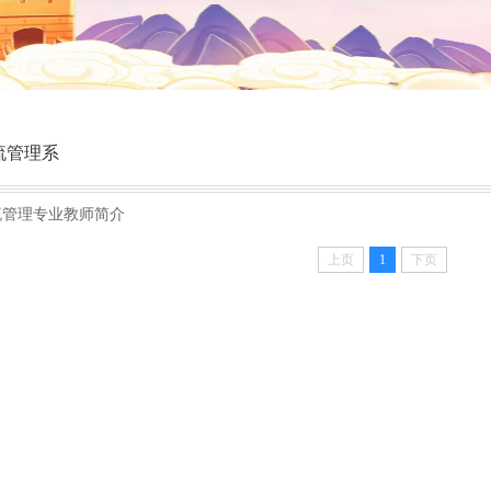
流管理系
流管理专业教师简介
上页
1
下页