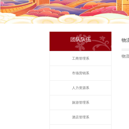
团队队伍
物
物
工商管理系
市场营销系
人力资源系
旅游管理系
酒店管理系