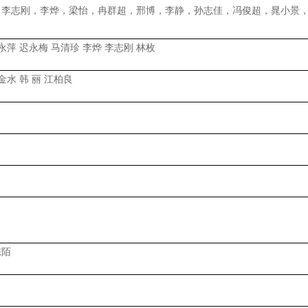
，李志刚，李烨，梁怡，冉群超，邢博，李静，孙志佳，冯俊超，晁小景
永萍 迟永梅 马清珍 李烨 李志刚 林枚
金水 韩 丽 江柏良
陈陌