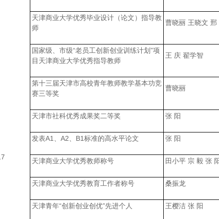
天津商业大学优秀毕业设计（论文）指导教
曹晓丽 王晓文 邢
师
国家级、市级“老员工创新创业训练计划”项
王 庆 翟学智
目天津商业大学优秀指导教师
第十三届天津市高校青年教师教学基本功竞
曹晓丽
赛三等奖
天津市社科优秀成果奖二等奖
张 阳
发表A1、A2、B1标准的高水平论文
张 阳
17
天津商业大学优秀教师称号
田小平 宗 毅 张 
天津商业大学优秀教育工作者称号
桑振龙
天津青年“创新创业创优”先进个人
王樱洁 张 阳