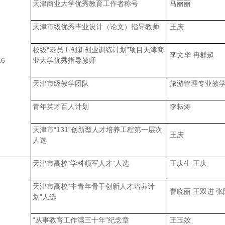
天津商业大学优秀教育工作者称号
马丽丽
天津市级优秀毕业设计（论文）指导教师
王庆
校级“老员工创新创业训练计划”项目天津商
李文华 冉群超
16
业大学优秀指导教师
天津市级教学团队
旅游管理专业教
青年英才百人计划
李耘涛
天津市“131”创新型人才培养工程第一层次
王庆
人选
天津市高校“学科领军人才”人选
王庆生 王庆
天津市高校“中青年骨干创新人才培养计
曹晓丽 王双进 张
划”人选
“从事教育工作满三十年”纪念章
王玉姣