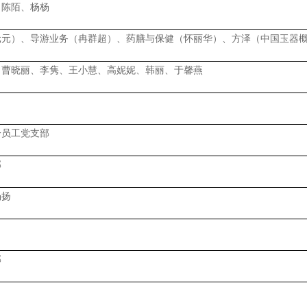
、陈陌、杨杨
元元）、导游业务（冉群超）、药膳与保健（怀丽华）、方泽（中国玉器
、曹晓丽、李隽、王小慧、高妮妮、韩丽、于馨燕
一员工党支部
部
杨扬
部