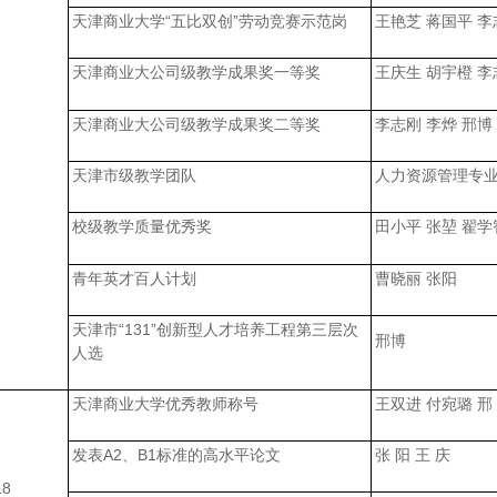
天津商业大学“五比双创”劳动竞赛示范岗
王艳芝 蒋国平 李
天津商业大公司级教学成果奖一等奖
王庆生 胡宇橙 李
天津商业大公司级教学成果奖二等奖
李志刚 李烨 邢博
天津市级教学团队
人力资源管理专
校级教学质量优秀奖
田小平 张堃 翟学
青年英才百人计划
曹晓丽 张阳
天津市“131”创新型人才培养工程第三层次
邢博
人选
天津商业大学优秀教师称号
王双进 付宛璐 邢
发表A2、B1标准的高水平论文
张 阳 王 庆
18