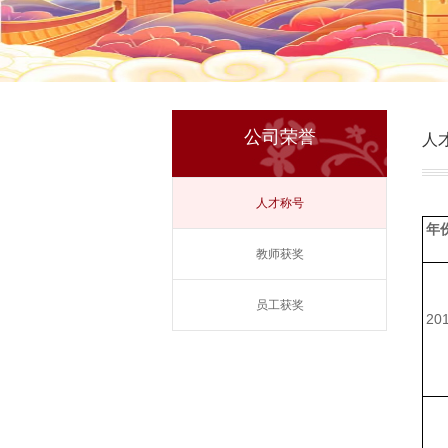
公司荣誉
人
人才称号
年
教师获奖
员工获奖
20