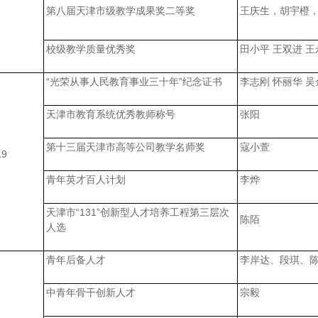
第八届天津市级教学成果奖二等奖
王庆生，胡宇橙
校级教学质量优秀奖
田小平 王双进 王
“光荣从事人民教育事业三十年”纪念证书
李志刚 怀丽华 吴
天津市教育系统优秀教师称号
张阳
第十三届天津市高等公司教学名师奖
寇小萱
19
青年英才百人计划
李烨
天津市“131”创新型人才培养工程第三层次
陈陌
人选
青年后备人才
李岸达、段琪、
中青年骨干创新人才
宗毅