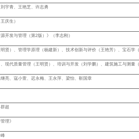
、刘宇青、王艳芝、许志勇
（王庆生）
资源开发与管理（第2版）》（李志刚）
王明贤）、管理学原理（杨建新）、技术创新与评价（王艳芳）、宝石学
）、现代质量管理（王明贤）、培训与开发（刘学鹏）、建筑施工与测量
练继亮、寇小萱、迟永梅、王永萍、梁怡、靳国章
冉群超
与管理》
秀峰