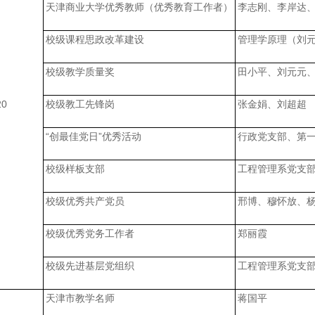
天津商业大学优秀教师（优秀教育工作者）
李志刚、李岸达
校级课程思政改革建设
管理学原理（刘
校级教学质量奖
田小平、刘元元
20
校级教工先锋岗
张金娟、刘超超
“创最佳党日”优秀活动
行政党支部、第
校级样板支部
工程管理系党支
校级优秀共产党员
邢博、穆怀放、
校级优秀党务工作者
郑丽霞
校级先进基层党组织
工程管理系党支
天津市教学名师
蒋国平