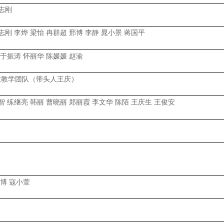
志刚
志刚 李烨 梁怡 冉群超 邢博 李静 晁小景 蒋国平
 于振涛 怀丽华 陈媛媛 赵渝
业教学团队（带头人王庆）
智 练继亮 韩丽 曹晓丽 郑丽霞 李文华 陈陌 王庆生 王俊安
 博 寇小萱