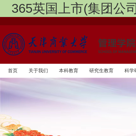
365英国上市(集团公司)官
首页
​关于我们
本科教育
研究生教育
科学