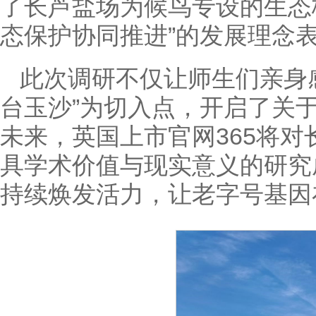
了长芦盐场为候鸟专设的生态
态保护协同推进”的发展理念
此次调研不仅让师生们亲身
台玉沙”为切入点，开启了关于
未来，​英国上市官网365将
具学术价值与现实意义的研究
持续焕发活力，让老字号基因