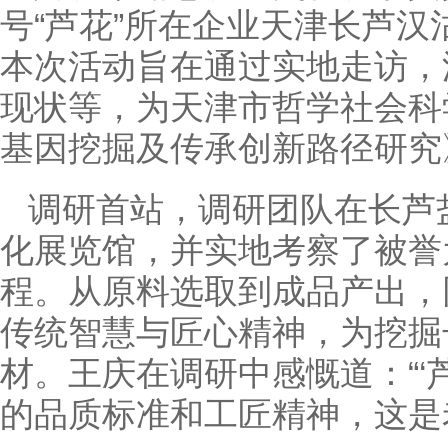
号“芦花”所在企业天津长芦
本次活动旨在通过实地走访，
现状等，为天津市哲学社会科
基因挖掘及传承创新路径研究
调研首站，调研团队在长芦
化展览馆，并实地考察了被誉为
程。从原料选取到成品产出，
传统智慧与匠心精神，为挖掘
材。王庆在调研中感慨道：“‘
的品质标准和工匠精神，这是老