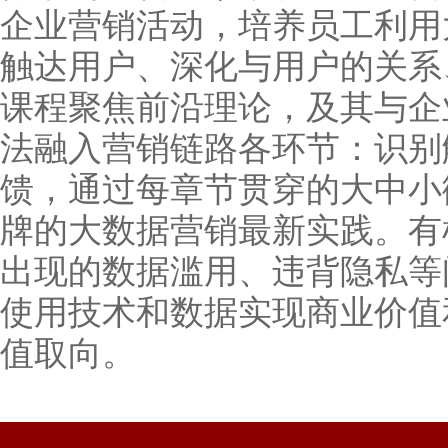
企业营销活动，培养员工利用
触达用户、深化与用户的关系
课程聚焦前沿理论，及其与企
法融入营销链路各环节：识别
馈，通过每章节贯穿的大中小
牌的大数据营销最新实践。有
出现的数据滥用、违背隐私等
使用技术和数据实现商业价值
值取向。