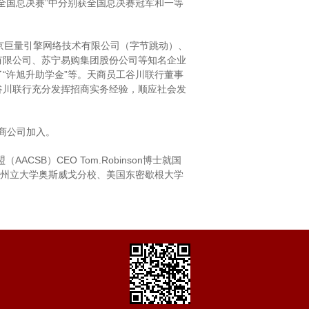
赛全国总决赛”中分别获全国总决赛冠军和一等
京巨量引擎网络技术有限公司（字节跳动）、
有限公司、苏宁易购集团股份公司等知名企业
“许旭升助学金”等。天商员工谷川联行董事
于谷川联行充分发挥招商实务经验，顺应社会发
商公司加入。
B）CEO Tom.Robinson博士就国
约州立大学奥斯威戈分校、美国东密歇根大学