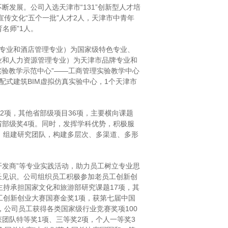
发展。公司入选天津市“131”创新型人才培
传文化“五个一批”人才2人，天津市中青年
名师”1人。
专业和酒店管理专业）为国家级特色专业、
业和人力资源管理专业）为天津市品牌专业和
实验教学示范中心”——工商管理实验教学中心
配式建筑BIM虚拟仿真实验中心，1个天津市
2项，其他省部级项目36项，主要横向课题
它省部级奖4项。同时，发挥学科优势，积极服
，组建研究团队，构建多层次、多渠道、多形
开发商”等专业实践活动，助力员工树立专业思
长见识。公司组织员工积极参加老员工创新创
主持承担国家文化和旅游部研究课题17项，其
员工创新创业大赛国赛金奖1项，获第七届中国
，公司员工获得各类国家级行业竞赛奖项100
获团队特等奖1项、三等奖2项，个人一等奖3