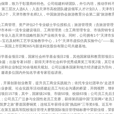
保障，致力于彰显商科特色。公司组建科研团队，外引内培，推动学科不断
、第三层次人选6人；入选天津市高校团队建设领军人才计划3人，天津市宣
队2个，天津市教学名师2人，中国旅游协会旅游教育分会第二届“旅游教育
及工商管理、资产评估2个专业硕士学位授权点；旅游管理类（含旅游管理
津市本科一流专业建设项目。工商管理类（含工商管理专业、市场营销专
专业入选天津市战略性新兴产业相关专业。同时，公司拥有1个“天津市
—宝石及材料工艺学实验教学中心，1个“天津市虚拟仿真实验中心”——装
—​英国上市官网365与新道科技股份有限公司共建基地。
学基金项目2项，国家社会科学基金项目2项，其他国家级和教育部项目1
70余篇；出版专著16部；获得天津市社会科学优秀成果奖三等奖2项，其
政府和企业制定30余项相关规划。公司以服务国家和地方经济建设为导向
，邀请多位国内外知名学者专家莅临讲座。
地”，开展创新创业教育，提升员工商业实践能力；依托专业社团举办“走进
企业参观、社会实践等活动搭建起员工与社会沟通的桥梁，开阔视野，增
目157项，其中，国家级24项、市级50项、校级83项；公司员工先后
6人；公司员工广泛参与全国性老员工竞赛，获得第四届中国“互联网+”老
色筑梦之旅”赛道国赛铜奖；连续五年获得全国“挑战杯”三等奖6项。近五年
司员工在第五届高等院校项目管理大赛暨国际项目管理锦标赛中荣获佳绩，荣