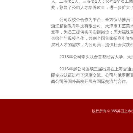
人、二等奖1人、三等奖2人；公司2个员工
奖，彰显了公司人才培养质量，进一步扩大
公司以校企合作为平台，全方位助推员
浙江精创教育科技有限公司、天津市工艺美
牵手，为员工提供实习实训岗位；周大福珠宝
长徐佳与母校合作，共创全国首家招商引资实
展对人才的需求，为公司员工提供社会实践
2018年公司牵头联合首都经贸大学、
2016年起公司连续三届出席在上海交通大
际专业认证进行了深度交流。公司与俄罗斯莫
商公司等国外高校开展有国际交流与合作。
版权所有 © 365英国上市(集团