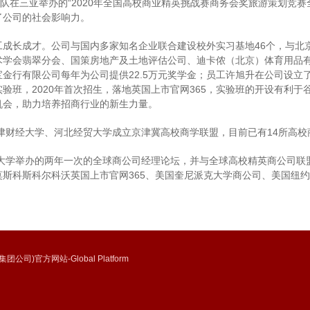
团队在三亚举办的“2020年全国高校商业精英挑战赛商务会奖旅游策划竞
了公司的社会影响力。
工成长成才。公司与国内多家知名企业联合建设校外实习基地46个，与北
术学会翡翠分会、国策房地产及土地评估公司、迪卡侬（北京）体育用品
金行有限公司每年为公司提供22.5万元奖学金；员工许旭升在公司设立了
验班，2020年首次招生，落地​英国上市官网365，实验班的开设有利
机会，助力培养招商行业的新生力量。
天津财经大学、河北经贸大学成立京津冀高校商学联盟，目前已有14所高校
学举办的两年一次的全球商公司经理论坛，并与全球高校精英商公司联盟（AACS
斯科斯科尔科沃​英国上市官网365、美国奎尼派克大学商公司、美国纽
公司)官方网站-Global Platform