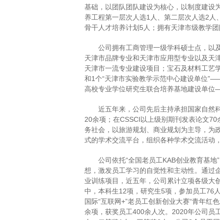
基础，以团队团队建设为核心，以制度建设为
养工程第一层次人选1人、第二层次人选2人
骨干人才培养计划5人；拥有天津市级教学团
公司拥有工商管理一级学科硕士点，以
天津市品牌专业和天津市应用型专业以及天
天津市一流专业建设项目；宝石及材料工艺学
和1个“天津市实验教学示范中心建设单位”—
高校专业学位研究生联合培养基地建设单位—
近五年来，公司先后主持承担国家自然科
20余项；在CSSCI以上级别期刊发表论文
务社会，以旅游规划、商业规划为主导，为
式的学术交流平台，组织各种学术交流活动
公司依托“全国老员工KAB创业教育基
想，激发员工学习的自觉性和主动性。通过
业训练项目，近五年，公司累计立项各级大创项
中，本科生12项，研究生5项，参加员工7
国际“互联网+”老员工创新创业大赛“青年红
余项，获奖员工400余人次。2020年公